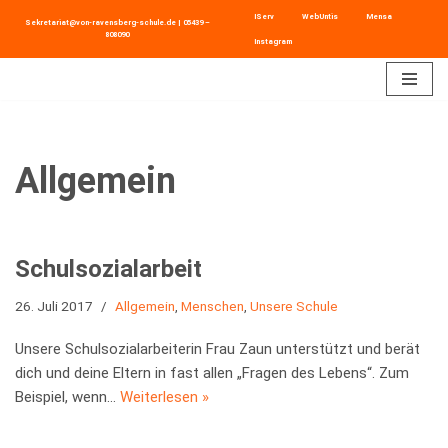
IServ
WebUntis
Mensa
Sekretariat@von-ravensberg-schule.de
|
05439 –
808090
Instagram
Zum
Inhalt
springen
Allgemein
Schulsozialarbeit
26. Juli 2017
Allgemein
,
Menschen
,
Unsere Schule
Unsere Schulsozialarbeiterin Frau Zaun unterstützt und berät
dich und deine Eltern in fast allen „Fragen des Lebens“. Zum
Beispiel, wenn…
Weiterlesen »