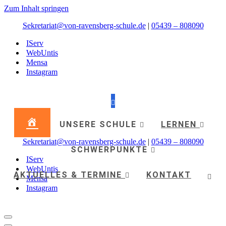
Zum Inhalt springen
Sekretariat@von-ravensberg-schule.de
|
05439 – 808090
IServ
WebUntis
Mensa
Instagram
UNSERE SCHULE
LERNEN
Sekretariat@von-ravensberg-schule.de
|
05439 – 808090
SCHWERPUNKTE
IServ
WebUntis
AKTUELLES & TERMINE
KONTAKT
Mensa
Instagram