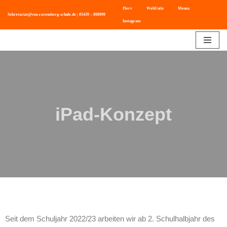
IServ
WebUntis
Mensa
Sekretariat@von-ravensberg-schule.de
|
05439 – 808090
Instagram
Zum
Inhalt
springen
iPad-Konzept
Seit dem Schuljahr 2022/23 arbeiten wir ab 2. Schulhalbjahr des