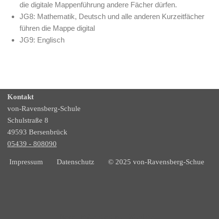
die digitale Mappenführung andere Fächer dürfen.
JG8: Mathematik, Deutsch und alle anderen Kurzeitfächer
führen die Mappe digital
JG9: Englisch
Kontakt
von-Ravensberg-Schule
Schulstraße 8
49593 Bersenbrück
05439 - 808090
Impressum
Datenschutz
© 2025 von-Ravensberg-Schue
Neve
| Präsentiert von
WordPress