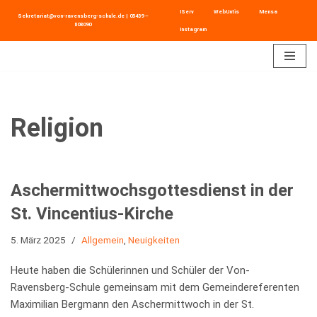
IServ
WebUntis
Mensa
Sekretariat@von-ravensberg-schule.de
|
05439 –
808090
Instagram
Zum
Inhalt
springen
Religion
Aschermittwochsgottesdienst in der
St. Vincentius-Kirche
5. März 2025
Allgemein
,
Neuigkeiten
Heute haben die Schülerinnen und Schüler der Von-
Ravensberg-Schule gemeinsam mit dem Gemeindereferenten
Maximilian Bergmann den Aschermittwoch in der St.