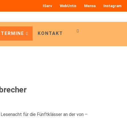
IServ
WebUntis
Mensa
Instagram
 TERMINE
KONTAKT
nbrecher
 Lesenacht für die Fünftklässer an der von –