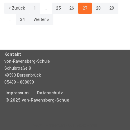
« Zurück
1
…
25
26
27
28
29
…
34
Weiter »
Kontakt
von-Ravensberg-Schule
Schulstraße 8
49593 Bersenbrück
05439 - 808090
Impressum
Datenschutz
© 2025 von-Ravensberg-Schue
Neve
| Präsentiert von
WordPress