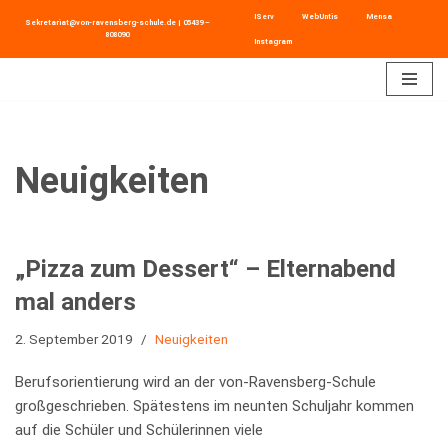
IServ
WebUntis
Mensa
Sekretariat@von-ravensberg-schule.de
|
05439 –
808090
Instagram
Zum
Inhalt
springen
Neuigkeiten
„Pizza zum Dessert“ – Elternabend
mal anders
2. September 2019
Neuigkeiten
Berufsorientierung wird an der von-Ravensberg-Schule
großgeschrieben. Spätestens im neunten Schuljahr kommen
auf die Schüler und Schülerinnen viele