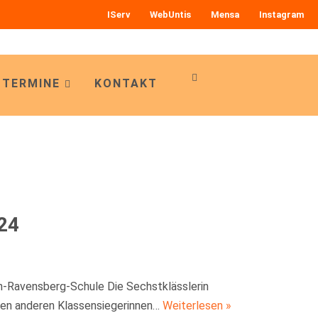
IServ
WebUntis
Mensa
Instagram
 TERMINE
KONTAKT
24
on-Ravensberg-Schule Die Sechstklässlerin
den anderen Klassensiegerinnen…
Weiterlesen »