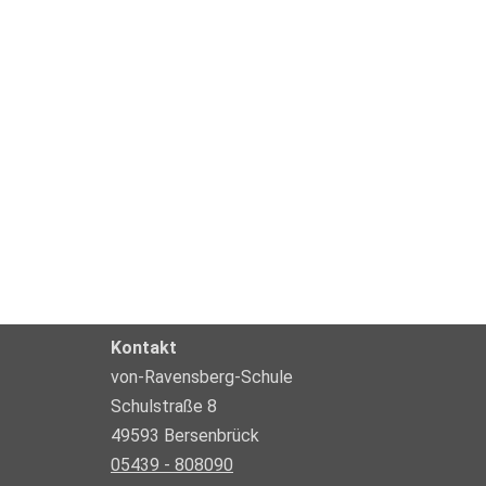
Kontakt
von-Ravensberg-Schule
Schulstraße 8
49593 Bersenbrück
05439 - 808090