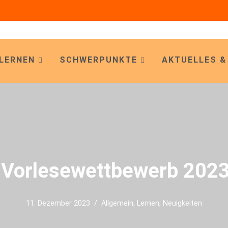
LERNEN
SCHWERPUNKTE
AKTUELLES &
 Vorlesewettbewerb 202
11. Dezember 2023
Allgemein
,
Lernen
,
Neuigkeiten