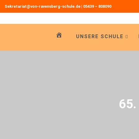
Sekretariat@von-ravensberg-schule.de
|
05439 – 808090
Zum
Inhalt
springen
UNSERE SCHULE
65.