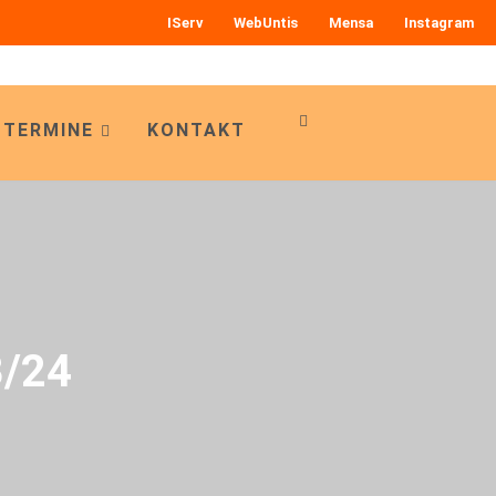
IServ
WebUntis
Mensa
Instagram
 TERMINE
KONTAKT
3/24