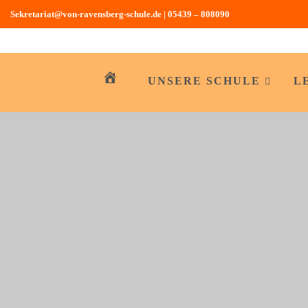
Sekretariat@von-ravensberg-schule.de
|
05439 – 808090
Zum
Inhalt
springen
UNSERE SCHULE
L