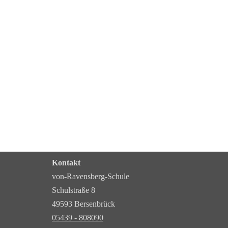
Kontakt
von-Ravensberg-Schule
Schulstraße 8
49593 Bersenbrück
05439 - 808090