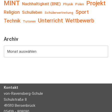
MINT
Projekt
Nachhaltigkeit (BNE)
Physik
Polen
Sport
Religion
Schulleben
Schülervertretung
Unterricht
Wettbewerb
Technik
Tutoren
Archiv
Kontakt
von-Ravensberg-Schule
Schulstraße 8
49593 Bersenbrück
05439 - 808090