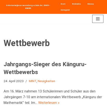
IServ
WebUntis
Mensa
Sekretariat@von-ravensberg-schule.de
|
05439 –
808090
Instagram
Zum
Inhalt
springen
Wettbewerb
Jahrgangs-Sieger des Känguru-
Wettbewerbs
24. April 2023
MINT
,
Neuigkeiten
Am 16. März nahmen 13 Schülerinnen und Schüler aus den
Jahrgängen 7-10 am internationalen Wettbewerb „Känguru der
Mathematik“ teil. Im…
Weiterlesen »