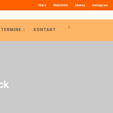
IServ
WebUntis
Mensa
Instagram
 TERMINE
KONTAKT
ck