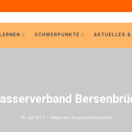
LERNEN
SCHWERPUNKTE
AKTUELLES &
asserverband Bersenbrü
26. Juli 2017
Allgemein
,
Kooperationspartner