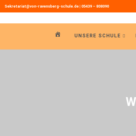
Sekretariat@von-ravensberg-schule.de
|
05439 – 808090
Zum
Inhalt
springen
UNSERE SCHULE
W