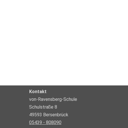
Kontakt
von-Ravensberg-Schule
Schulstraße 8
49593 Bersenbrück
05439 - 808090