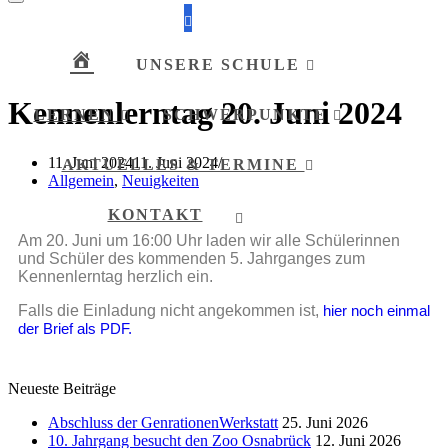
UNSERE SCHULE
Kennenlerntag 20. Juni 2024
LERNEN
SCHWERPUNKTE
11. Juni 2024
11. Juni 2024
AKTUELLES & TERMINE
Allgemein
,
Neuigkeiten
KONTAKT
Am 20. Juni um 16:00 Uhr laden wir alle Schülerinnen
und Schüler des kommenden 5. Jahrganges zum
Kennenlerntag herzlich ein.
Falls die Einladung nicht angekommen ist,
hier noch einmal
der Brief als PDF.
Neueste Beiträge
Abschluss der GenrationenWerkstatt
25. Juni 2026
10. Jahrgang besucht den Zoo Osnabrück
12. Juni 2026