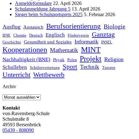
Anmeldeformulare
22. April 2026
Schulanmeldung Jahrgang 5
13. April 2026
Sieger beim Schulsportspreis 2025
5. Februar 2026
Berufsorientierung
Biologie
Ausflug
Austausch
Ganztag
Englisch
BNE
Chemie
Deutsch
Förderverein
Informatik
Gesundheit und Soziales
Geschichte
INSEL
MINT
Kooperationen
Mathematik
Projekt
Religion
Nachhaltigkeit (BNE)
Physik
Polen
Sport
Technik
Schulleben
Schülervertretung
Tutoren
Unterricht
Wettbewerb
Archiv
Kontakt
von-Ravensberg-Schule
Schulstraße 8
49593 Bersenbrück
05439 - 808090